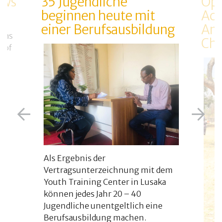
ows
35 Jugendliche
Opt
beginnen heute mit
Ack
einer Berufsausbildung
Anl
 das
Ch
 of
on
Als Ergebnis der
Vertragsunterzeichnung mit dem
Youth Training Center in Lusaka
können jedes Jahr 20 – 40
Jugendliche unentgeltlich eine
Berufsausbildung machen.