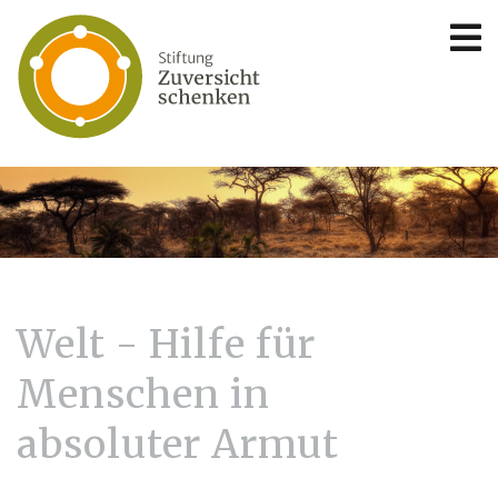
Welt - Hilfe für
Menschen in
absoluter Armut