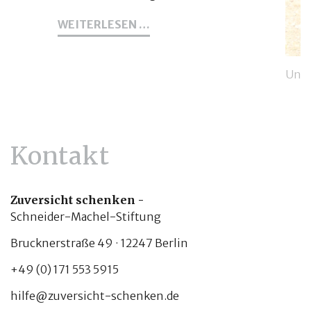
35
WEITERLESEN …
JUGENDLICHE
BEGINNEN
HEUTE
Unse
MIT
Agra
EINER
BERUFSAUSBILDUNG
Stud
Stif
jetz
Kontakt
zu F
Acke
Zuversicht schenken -
WEIT
Schneider-Machel-Stiftung
Brucknerstraße 49 · 12247 Berlin
+49 (0) 171 553 5915
hilfe@zuversicht-schenken.de