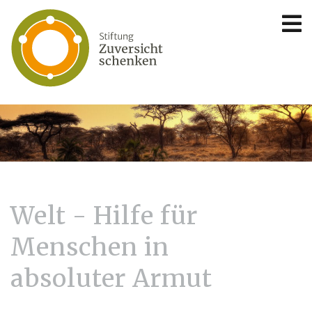
Welt - Hilfe für
Menschen in
absoluter Armut