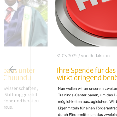
31.03.2025
/ von
Redaktion
rbaus unter
Ihre Spende für das
lo Chuundu
wirkt dringend benö
grawissenschaften,
Nun wollen wir an unserem zweiten
e Stiftung gezahlt
Trainings-Center bauen, um das De
of Hope und berät zu
möglichkeiten auszugleichen. Wir ben
erbaus.
Eigenmitteln für einen Förderantra
durch Fördermittel um das zweiein