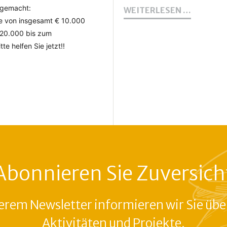
ist gemacht:
SAMBIS
WEITERLESEN …
BOTSCH
e von insgesamt € 10.000
UNTERS
 20.000 bis zum
UNSERE
te helfen Sie jetzt!!
ARBEIT
-
Abonnieren Sie Zuversich
erem Newsletter informieren wir Sie übe
Aktivitäten und Projekte.