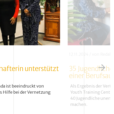
n
12.11.2024
/ von
Redakt
afterin unterstützt
35 Jugendliche
einer Berufsau
da ist beeindruckt von
Als Ergebnis der Ver
s Hilfe bei der Vernetzung
Youth Training Center
40 Jugendliche unentg
machen.