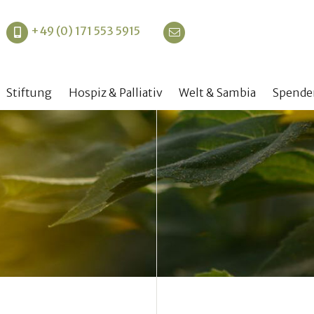
+49 (0) 171 553 5915
Navigation
Stiftung
Hospiz & Palliativ
Welt & Sambia
Spende
überspringen
Vision
Ansatzpunkt & Ziel
Welt: Ansatzpunkt & Ziel
Konto u
Gründer
Projekt Hospiz Woltersdorf
Projekt Sambia
Spenden
Vorstand
Projekt Hospiz Wannsee
Aktivitäten
Spende
Kuratorium
Projekt Kinderhilfe e.V. (Trauerarbeit)
Bildergalerie
Spende
Projekt Johannes-Hospiz (ambulant)
Kapital
Aktivitäten
Kennza
Bildergalerie