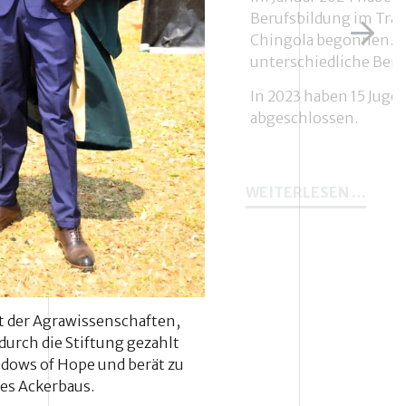
Berufsbildung im Tra
Chingola begonnen. D
unterschiedliche Beru
In 2023 haben 15 Juge
abgeschlossen.
20
WEITERLESEN …
WIT
UND
WAIS
BEGI
EINE
BERU
 der Agrawissenschaften,
urch die Stiftung gezahlt
Widows of Hope und berät zu
es Ackerbaus.