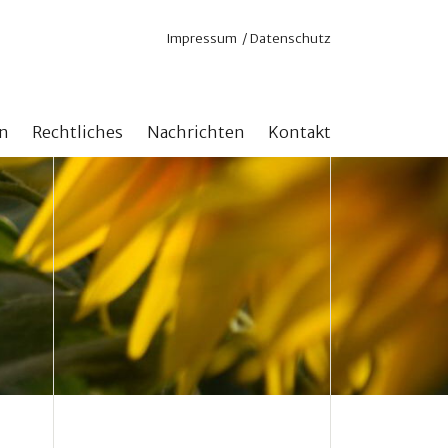
Navigation
Impressum
Datenschutz
überspringen
n
Rechtliches
Nachrichten
Kontakt
nd Online
Satzung
 für aktuelle Projekte
Steuerliche Anerkennung
n ohne Zweckbindung
n mit Zweckbindung
stock erhöhen
hlen