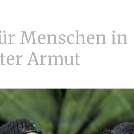
für Menschen in
ter Armut