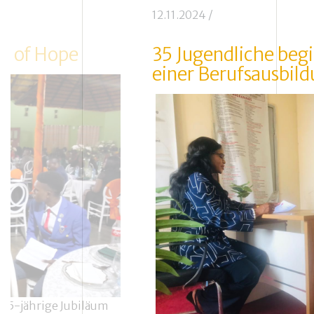
12.11.2024
/
s of Hope
35 Jugendliche beg
einer Berufsausbil
s 5-jährige Jubiläum