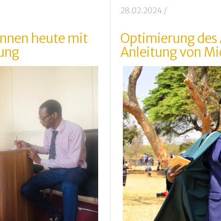
28.02.2024
/
innen heute mit
Optimierung des 
dung
Anleitung von M