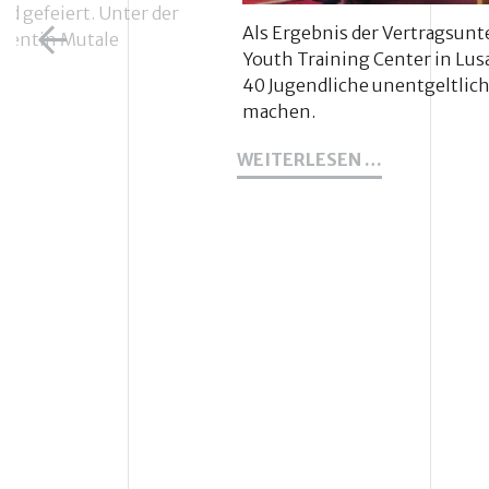
d gefeiert. Unter der
Als Ergebnis der Vertragsun
identin Mutale
Youth Training Center in Lus
40 Jugendliche unentgeltlic
machen.
35
WEITERLESEN …
JUGENDLIC
BEGINNEN
HEUTE
MIT
EINER
BERUFSAUS